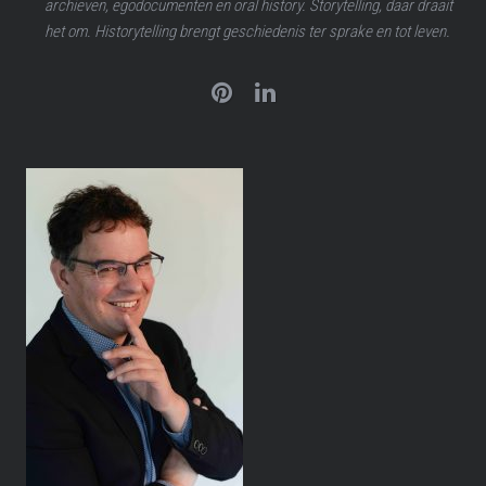
archieven, egodocumenten en oral history. Storytelling, daar draait
het om. Historytelling brengt geschiedenis ter sprake en tot leven.