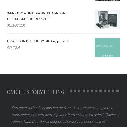
‘GEKKOP’ – HET DAGBOEK VAN EEN
OORLOGSBURGEMEESTER
26 MAART 2020
GEWELD IN DE JEUGDZORG 1945-2018
5 JULI 2019
OVER HISTORYTELLING
Een goed verhaal zet aan het denken. Ik vertel relevante, soms
confronterende verhalen. Op schrift en in beeld en geluid. Online en
offline. Daarvoor doe ik uitgebreid historisch onderzoek in