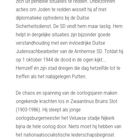
zich uit penibele situaties te redden. Onbezonnen
acties om Joden te redden wisselt hij af met
diplomatieke optredens bij de Duitse
Sicherheitsdienst. De SD vindt hem maar lastig. Hem
helpt in dergelijke situaties zijn bijzonder goede
verstandhouding met een invloedrijke Duitse
Judensachbearbeiter
van de Arnhemse SD. Totdat hij
op 1 oktober 1944 de dood in de ogen kijkt….
Hemzelf én zijn stad dreigen die dag hetzelfde lot te
treffen als het nabijgelegen Putten.
De chaos en spanning van de oorlogsjaren maken
ongekende krachten los in Zwaantinus Bruins Slot
(1903-1986). Hij sleept als jonge
oorlogsburgemeester het Veluwse stadje Nijkerk
bijna de hele oorlog door. Niets moet hij hebben van
het nationaalsocialistische leiderschapsbeginsel.