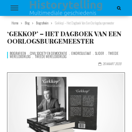
Home
Blog
Biografieën
‘Gekkop’ – Het Dagboek Van Een Oorlogsburgemeester
‘GEKKOP’ – HET DAGBOEK VAN EEN
OORLOGSBURGEMEESTER
BIOGRAFIEËN
CIVIL SOCIETY EN DEMOCRATIE
EINDRESULTAAT
SLIDER
TWEEDE
WERELDOORLOG
TWEEDE WERELDOORLOG
26 MAART 2020