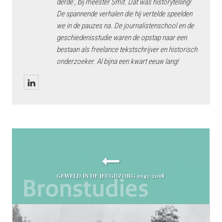
derde', bij meester Smit. Dat was historytelling!
De spannende verhalen die hij vertelde speelden
we in de pauzes na. De journalistenschool en de
geschiedenisstudie waren de opstap naar een
bestaan als freelance tekstschrijver en historisch
onderzoeker. Al bijna een kwart eeuw lang!
GEWELD IN DE JEUGDZORG 1945-2018