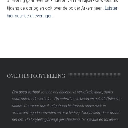
aflevering gaat over de kinderen van het Nijkerkse weeshuis
tijdens de oorlog en ook over de polder Arkemheen.
Luister
hier naar de afleveringen.
OVER HISTORYTELLING
Een goed verhaal zet aan het denken. Ik vertel relevante, soms
confronterende verhalen. Op schrift en in beeld en geluid. Online en
offline. Daarvoor doe ik uitgebreid historisch onderzoek in
archieven, egodocumenten en oral history. Storytelling, daar draait
het om. Historytelling brengt geschiedenis ter sprake en tot leven.