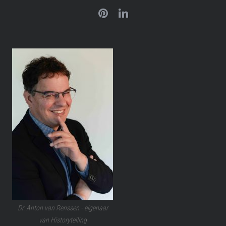
Dr. Anton van Renssen - eigenaar
van Historytelling