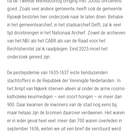
na de Tweede Wereldoorlog omging met Joods onroerend
goed. Zoals veel andere gemeente, heeft ook de gemeente
Rijswijk besloten hier onderzoek naar te laten doen. Behalve
in het gemeentearchief, in het stadsarchief Delft, zal ik veel
tijd doorbrengen in het Nationaal Archief. Zowel de archieven
van het NBI als het CABR als van de Raad voor het
Rechtsherstel zal ik raadplegen. Eind 2025 moet het
onderzoek gereed zijn.
De pestepidemie van 1635-1637 eiste tienduizenden
slachtoffers in de Republiek der Verenigde Nederlanden. In
het Ampt van Nijkerk stierven alleen al onder de arme rooms-
katholieke keurmedigen – een soort horigen – er meer dan
900. Daar kwamen de inwoners van de stad nog eens bij,
maar helaas zijn de bronnen daarover verdwenen. Het waren
er in ieder geval heel veel: meer dan 700 waren overleden in
september 1636, weten we uit een brief die verstuurd werd