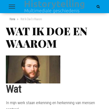
Home
Wat Ik Doe En Waarom
WAT IK DOE EN
WAAROM
Wat
In mijn werk staan erkenning en herkenning van mensen