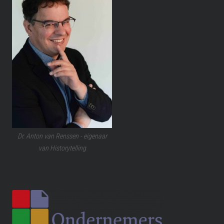
Dr. Anton van Renssen - eigenaar
van Historytelling