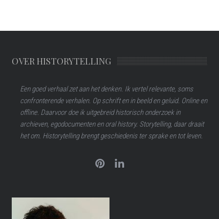
OVER HISTORYTELLING
Een goed verhaal zet aan het denken. Ik vertel relevante, soms
confronterende verhalen. Op schrift en in beeld en geluid. Online en
offline. Daarvoor doe ik uitgebreid historisch onderzoek in
archieven, egodocumenten en oral history. Storytelling, daar draait
het om. Historytelling brengt geschiedenis ter sprake en tot leven.