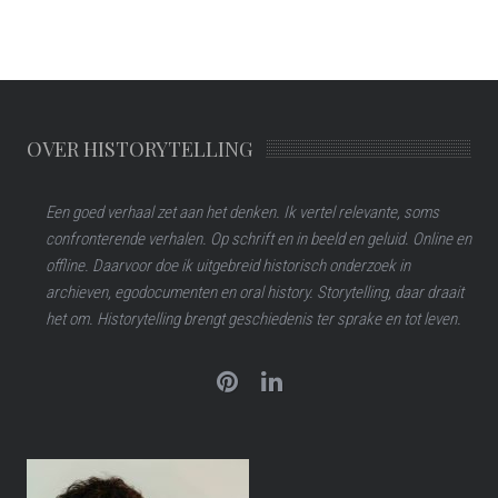
OVER HISTORYTELLING
Een goed verhaal zet aan het denken. Ik vertel relevante, soms
confronterende verhalen. Op schrift en in beeld en geluid. Online en
offline. Daarvoor doe ik uitgebreid historisch onderzoek in
archieven, egodocumenten en oral history. Storytelling, daar draait
het om. Historytelling brengt geschiedenis ter sprake en tot leven.