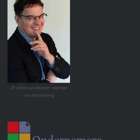
Dr. Anton van Renssen - eigenaar
van Historytelling