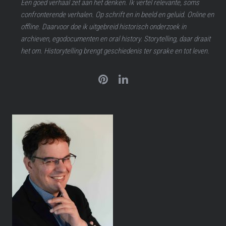
Een goed verhaal zet aan het denken. Ik vertel relevante, soms
confronterende verhalen. Op schrift en in beeld en geluid. Online en
offline. Daarvoor doe ik uitgebreid historisch onderzoek in
archieven, egodocumenten en oral history. Storytelling, daar draait
het om. Historytelling brengt geschiedenis ter sprake en tot leven.