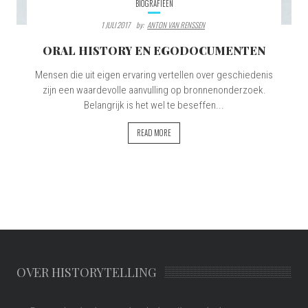
BIOGRAFIEËN
1 JULI 2017
By:
ANTON VAN RENSSEN
ORAL HISTORY EN EGODOCUMENTEN
Mensen die uit eigen ervaring vertellen over geschiedenis
zijn een waardevolle aanvulling op bronnenonderzoek.
Belangrijk is het wel te beseffen...
READ MORE
OVER HISTORYTELLING