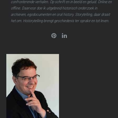
confronterende verhalen. Op schrift en in beeld en geluid. Online en
offline. Daarvoor doe ik uitgebreid historisch onderzoek in
archieven, egodocumenten en oral history. Storytelling, daar draait
het om. Historytelling brengt geschiedenis ter sprake en tot leven.