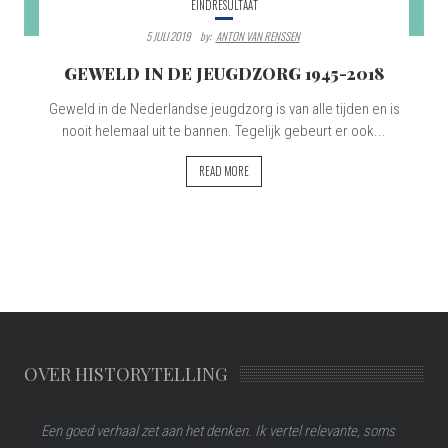
EINDRESULTAAT
5 JULI 2019
By:
ANTON VAN RENSSEN
GEWELD IN DE JEUGDZORG 1945-2018
Geweld in de Nederlandse jeugdzorg is van alle tijden en is
nooit helemaal uit te bannen. Tegelijk gebeurt er ook...
READ MORE
OVER HISTORYTELLING
Een goed verhaal zet aan het denken. Ik vertel relevante, soms