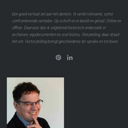
Een goed verhaal zet aan het denken. Ik vertel relevante, soms
confronterende verhalen. Op schrift en in beeld en geluid. Online en
offline. Daarvoor doe ik uitgebreid historisch onderzoek in
archieven, egodocumenten en oral history. Storytelling, daar draait
het om. Historytelling brengt geschiedenis ter sprake en tot leven.