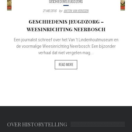
GESCHIEDENIS JEUGDZORG
21 MEI 2016
By:
ANTON VAN RENSSEN
GESCHIEDENIS JEUGDZORG –
WEESINRICHTING NEERBOSCH
Een journalist schreef over het Van 't Lindenhoutmuseum en
de voormalige Weesinrichting Neerbosch: Een bijzonder
verhaal dat niet vergeten mag...
READ MORE
OVER HISTORYTELLING