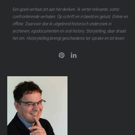
Een goed verhaal zet aan het denken. Ik vertel relevante, soms
confronterende verhalen. Op schrift en in beeld en geluid. Online en
offline. Daarvoor doe ik uitgebreid historisch onderzoek in
archieven, egodocumenten en oral history. Storytelling, daar draait
het om. Historytelling brengt geschiedenis ter sprake en tot leven.