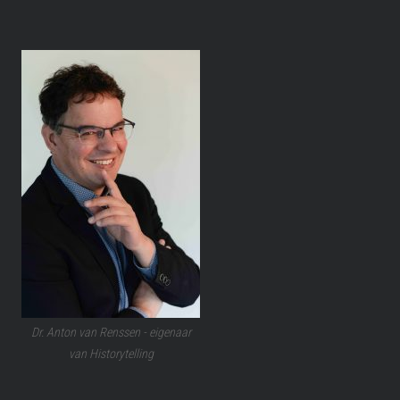
Dr. Anton van Renssen - eigenaar
van Historytelling