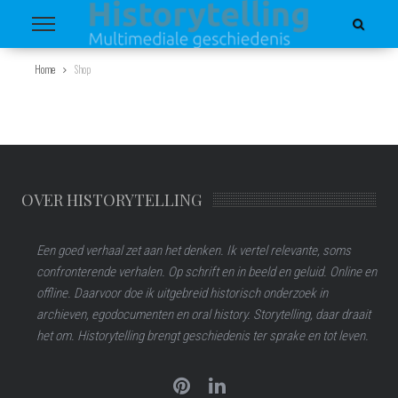
Home
Shop
OVER HISTORYTELLING
Een goed verhaal zet aan het denken. Ik vertel relevante, soms
confronterende verhalen. Op schrift en in beeld en geluid. Online en
offline. Daarvoor doe ik uitgebreid historisch onderzoek in
archieven, egodocumenten en oral history. Storytelling, daar draait
het om. Historytelling brengt geschiedenis ter sprake en tot leven.